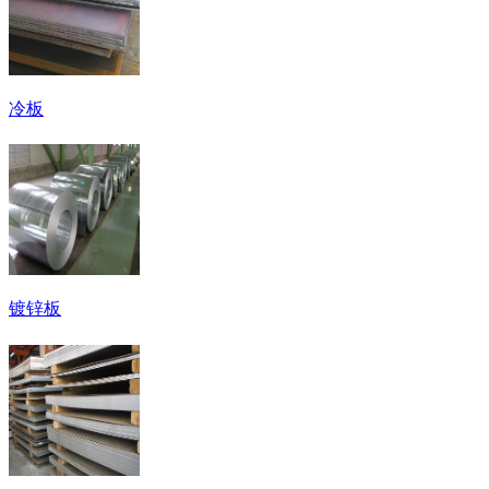
冷板
镀锌板