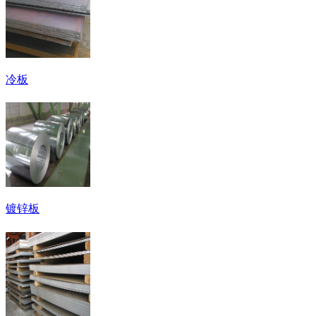
冷板
镀锌板