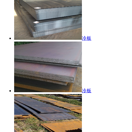
冷板
冷板