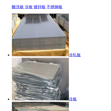
酸洗板
冷板
镀锌板
不锈钢板
冷轧板
冷板