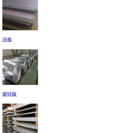
冷板
镀锌板